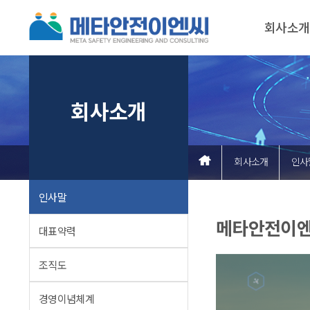
회사소개
회사소개
회사소개
인사
인사말
메타안전이엔
대표약력
조직도
경영이념체계