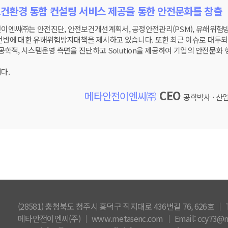
건환경 통합 컨설팅 서비스 제공을 통한 안전문화를 창출
이엔씨㈜는 안전진단, 안전보건개선계획서, 공정안전관리(PSM), 유해위험
전반에 대한 유해위험방지대책을 제시하고 있습니다. 또한 최근 이슈로 대두되
 공학적, 시스템운영 측면을 진단하고 Solution을 제공하여 기업의 안전문화
다.
CEO
메타안전이엔씨㈜
공학박사 · 산
(28581) 충청북도 청주시 흥덕구 직지대로 436번길 76, 626호 │ Tel. 0
메타안전이엔씨(주) │ www.metasenc.com │ Email: ccy73@m